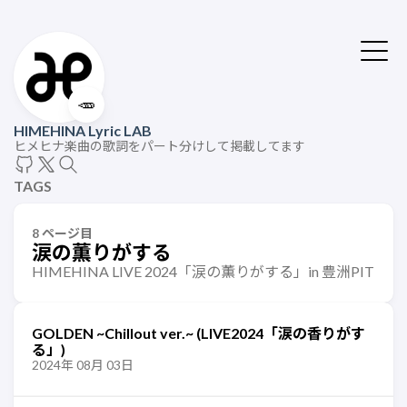
🥕
HIMEHINA Lyric LAB
ヒメヒナ楽曲の歌詞をパート分けして掲載してます
TAGS
8 ページ目
涙の薫りがする
HIMEHINA LIVE 2024「涙の薫りがする」in 豊洲PIT
GOLDEN ~Chillout ver.~ (LIVE2024「涙の香りがす
る」)
2024年 08月 03日