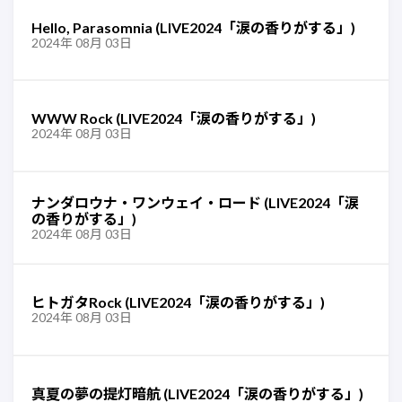
Hello, Parasomnia (LIVE2024「涙の香りがする」)
2024年 08月 03日
WWW Rock (LIVE2024「涙の香りがする」)
2024年 08月 03日
ナンダロウナ・ワンウェイ・ロード (LIVE2024「涙
の香りがする」)
2024年 08月 03日
ヒトガタRock (LIVE2024「涙の香りがする」)
2024年 08月 03日
真夏の夢の提灯暗航 (LIVE2024「涙の香りがする」)