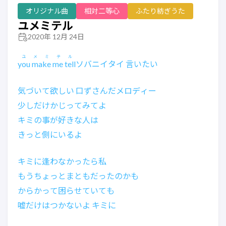
オリジナル曲
相対二等心
ふたり紡ぎうた
ユメミテル
2020年 12月 24日
ユメミテル
you make me tell
ソバニイタイ 言いたい
気づいて欲しい 口ずさんだメロディー
少しだけかじってみてよ
キミの事が好きな人は
きっと側にいるよ
キミに逢わなかったら私
もうちょっとまともだったのかも
からかって困らせていても
嘘だけはつかないよ キミに