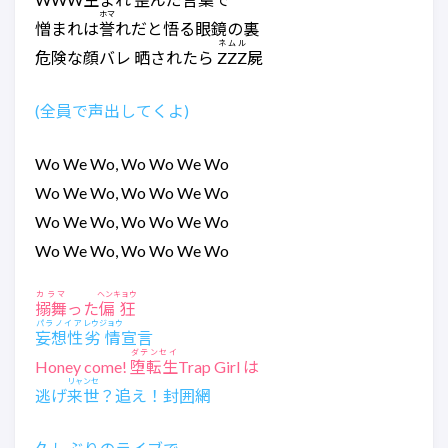
ホマ
憎まれは
誉
れだと悟る眼鏡の裏
ネムル
危険な顔バレ 晒されたら
ZZZ
屍
(全員で声出してくよ)
Wo We Wo, Wo Wo We Wo
Wo We Wo, Wo Wo We Wo
Wo We Wo, Wo Wo We Wo
Wo We Wo, Wo Wo We Wo
カラマ
ヘンキョウ
搦舞
った
偏狂
パラノイア
レウジョウ
妄想性
劣情
宣言
ダテンセイ
Honey come!
堕転生
Trap Girl は
リャンセ
逃げ
来世
？追え！封囲網