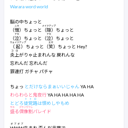
Warara word world
脳の中ちょっと
ニカ
メイクアップ
（
憎
）ちょっと
（隠）
ちょっと
ナカ
ナカ
（
泣
）ちょっと（
泣
）ちょっと
ウェイクアップ
エガ
（起）
ちょっと（
笑
）ちょっと Hey?
コロ
炎上
がりゃ止まれんな 戻れんな
忘れんだ 忘れんだ
罪連打 ガチャ パチャ
ちょっ
とだけならまぁいいじゃん
YA HA
わらわらと鬼夜行
YA HA HA HA HA
トトロ
とどろ
徒党路
は恨めしやもめ
サカ
グウゾウワレ
盛
る
偶像割
パレイド
ダブダブ
WWW
生まれ 歪んだ言葉で