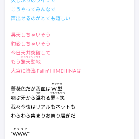
久しぶりのライブで
こうやってみんなで
声出せるのがとても嬉しい
昇天しちゃいそう
豹変しちゃいそう
今日天井突破して
キョウテンドウチ
もう
驚天動地
大宮に降臨 Fallin' HIMEHINAは
ダブガタ
薔薇色だが我血は
W 型
カ
コボ
ワルワルワラ
噛
ぶ牙から
溢
れる
惡÷笑
我々今夜はリアルもネットも
わらわら集まりお祭り騒ぎだ
ダブダブ
“
WWW
”