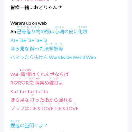
皆様一緒におどりゃんせ
Warara up on web
ウララ
レンタル
メンタル
ゲショウ
Ah
己等
借り物
の殻は
心魂
の皮に
化粧
Pa+Ta+Ta+Ta+Ta
ホラメラ
ほら見な 酔った
法螺奴等
ハマったら抜けん Worldwide Weird Web
レンジョウ
Wah
憐情
はくれん世ならば
レレレ
レンジョウ
ケンダ
R♡R♡R
恋情
集め
鍵打
よ
Ka+Ta+Ta+Ta+Ta
ブ
ほら見な
打
った指から漏れる
ラララ
ラララ
ブラフは
LIE & LOVE
,
LIE & LOVE
フェイク
捏造
の証明せよ？