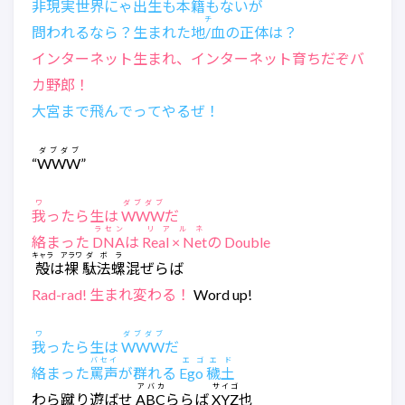
非現実世界にゃ出生も本籍もないが
チ
問われるなら？生まれた
地/血
の正体は？
インターネット生まれ、インターネット育ちだぞバ
カ野郎！
大宮まで飛んでってやるぜ！
ダブダブ
“
WWW
”
ワ
ダブダブ
我
ったら生は
WWW
だ
ラセン
リアルネ
絡まった
DNA
は
Real × Net
の Double
キャラ
アラワ
ダボラ
殻
は
裸
駄法螺
混ぜらば
Rad-rad! 生まれ変わる！
Word up!
ワ
ダブダブ
我
ったら生は
WWW
だ
バセイ
エゴエド
絡まった
罵声
が群れる
Ego 穢土
アバカ
サイゴ
わら蹴り遊ばせ
ABC
ららば
XYZ
也