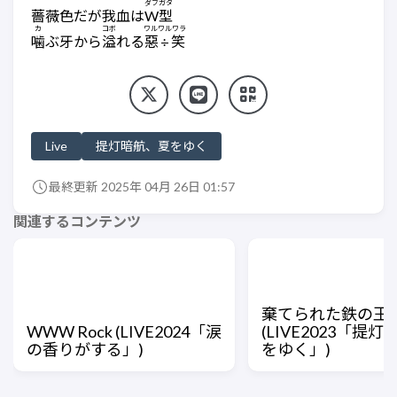
ダブガタ
薔薇色だが我血は
W型
カ
コボ
ワルワルワラ
噛
ぶ牙から
溢
れる
惡÷笑
Live
提灯暗航、夏をゆく
最終更新 2025年 04月 26日 01:57
関連するコンテンツ
棄てられた鉄の王
WWW Rock (LIVE2024「涙
(LIVE2023「提
の香りがする」)
をゆく」)