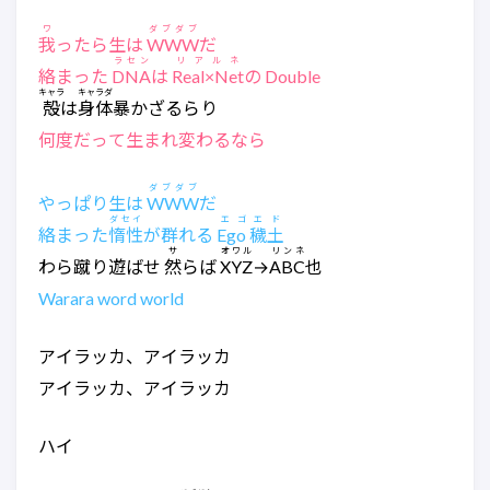
ワ
ダブダブ
我
ったら生は
WWW
だ
ラセン
リアルネ
絡まった
DNA
は
Real×Net
の Double
キャラ
キャラダ
殻
は
身体
暴かざるらり
何度だって生まれ変わるなら
ダブダブ
やっぱり生は
WWW
だ
ダセイ
エゴエド
絡まった
惰性
が群れる
Ego 穢土
サ
オワル
リンネ
わら蹴り遊ばせ
然
らば
XYZ
→
ABC
也
Warara word world
アイラッカ、アイラッカ
アイラッカ、アイラッカ
ハイ