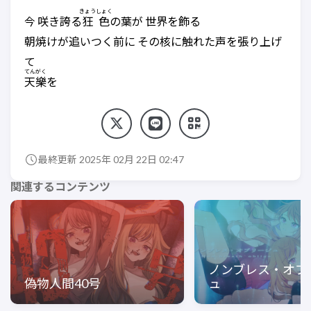
きょうしょく
今 咲き誇る
狂色
の葉が 世界を飾る
朝焼けが追いつく前に その核に触れた声を張り上げ
て
てんがく
天樂
を
最終更新 2025年 02月 22日 02:47
関連するコンテンツ
ノンブレス・オブ
偽物人間40号
ュ