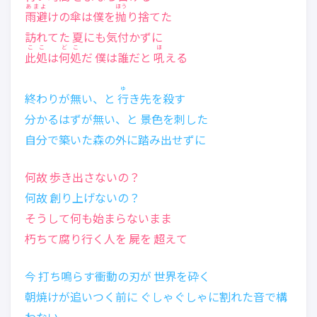
あまよ
ほう
雨避
けの傘は僕を
抛
り捨てた
訪れてた 夏にも気付かずに
ここ
どこ
ほ
此処
は
何処
だ 僕は誰だと
吼
える
ゆ
終わりが無い、と
行
き先を殺す
分かるはずが無い、と 景色を刺した
自分で築いた森の外に踏み出せずに
何故 歩き出さないの？
何故 創り上げないの？
そうして何も始まらないまま
朽ちて腐り行く人を 屍を 超えて
今 打ち鳴らす衝動の刃が 世界を砕く
朝焼けが追いつく前に ぐしゃぐしゃに割れた音で構