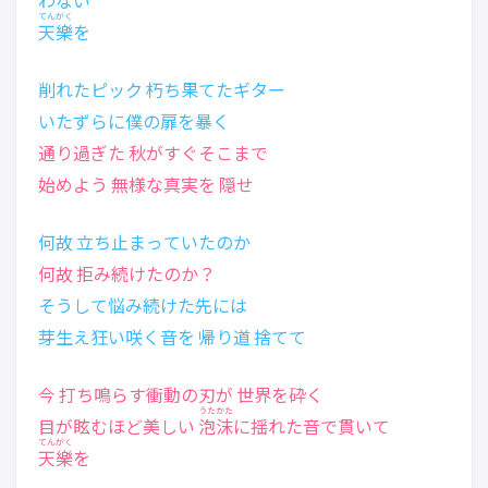
わない
てんがく
天樂
を
削れたピック 朽ち果てたギター
いたずらに僕の扉を暴く
通り過ぎた 秋がすぐそこまで
始めよう 無様な真実を 隠せ
何故 立ち止まっていたのか
何故 拒み続けたのか？
そうして悩み続けた先には
芽生え狂い咲く音を 帰り道 捨てて
今 打ち鳴らす衝動の刃が 世界を砕く
うたかた
目が眩むほど美しい
泡沫
に揺れた音で貫いて
てんがく
天樂
を