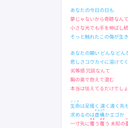
あなたの今日の日も
夢じゃないから奇跡なん
小さな光でも手を伸ばし
そっと触れたこの傷が生
あなたの願い どんな どん
悲しさコウカイに溶けて
劣等感 冗談なんて
胸の奥で抱えて潜む
本当は怯えてるだけでし
イノチ
生命
は足掻く 遠く遠く先
キョコウ
求めるのは
虚構
かエゴか
オオ
オオ
ウ
一寸先に
覆
う
覆
う 未知の