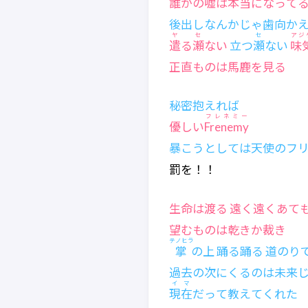
誰かの嘘は本当になって
後出しなんかじゃ歯向か
ヤ
セ
セ
アジ
遣
る
瀬
ない
立つ
瀬
ない
味
正直ものは馬鹿を見る
秘密抱えれば
フレネミー
優しい
Frenemy
暴こうとしては天使のフ
罰を！！
生命は渡る 遠く遠くあて
望むものは乾きか裁き
テノヒラ
掌
の上 踊る踊る 道のり
過去の次にくるのは未来
イマ
現在
だって教えてくれた