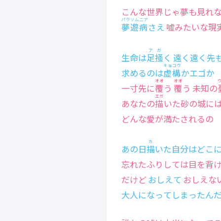
こんな世界じゃ夢も見れ
パラソムニア
夢遊病
さえ
嘘みたいな現
アガ
生命は
足掻
く 遠く遠く先
キョコウ
求めるのは
虚構
かエゴか
オオ
オオ
一寸先に
覆
う
覆
う 未知の
エガ
あなたの
描
いた砂の城に
どんな愛が満たされるの
カ
あの日
描
いた自分はどこ
忘れたふりしては目を背
だけど
おしえて
おしえな
大人になってしまったん