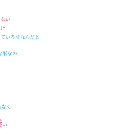
てない
続け
きている証なんだと
な形なの
く
ょ
もなく
レ
憂
い