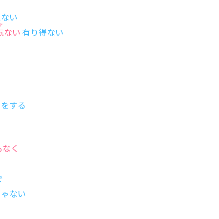
る
えない
ケ
気
ない
有り得ない
リをする
もなく
で
じゃない