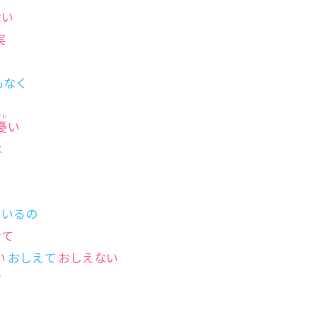
ない
実
もなく
ウレ
憂
い
は
にいるの
けて
い
おしえて
おしえない
だ