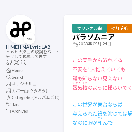
オリジナル曲
提灯暗航
パラソムニア
🥕
2023年 05月 24日
HIMEHINA Lyric LAB
ヒメヒナ楽曲の歌詞をパート
分けして掲載してます
この両手から溢れてる
不安を1人抱えていても
Home
Search
誰も知らない見えない
オリジナル曲
シンキロウ
蜃気楼
のように揺らいで
カバー曲(ウタミタ)
Categories(アルバムごと)
この世界が舞台ならば
Tag
Archives
与えられた役を演じては
キシ
なのに胸が
軋
んで