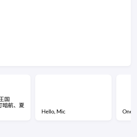
王国
「提灯暗航、夏
Hello, Mic
One-