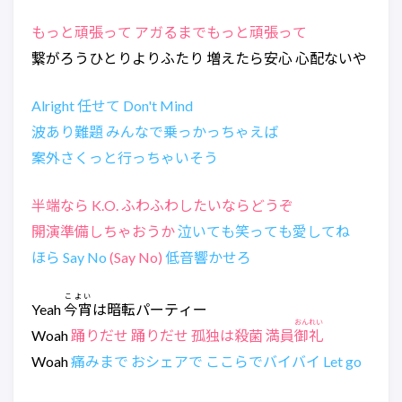
もっと頑張って アガるまでもっと頑張って
繋がろうひとりよりふたり 増えたら安心 心配ないや
Alright 任せて Don't Mind
波あり難題 みんなで乗っかっちゃえば
案外さくっと行っちゃいそう
半端なら K.O. ふわふわしたいならどうぞ
開演準備しちゃおうか
泣いても笑っても愛してね
ほら Say No
(Say No)
低音響かせろ
こよい
Yeah
今宵
は暗転パーティー
おんれい
Woah
踊りだせ 踊りだせ 孤独は殺菌 満員
御礼
Woah
痛みまで おシェアで ここらでバイバイ Let go