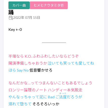
カバー曲
ヒメヒナウタミタ壱
踊
2022年 07月 15日
Key +-0
半端なら K.O. ふわふわしたいならどうぞ
開演準備しちゃおうか
泣いても笑っても愛してね
ほら Say No
低音響かせろ
なんだかな…ってつまんないこともあるでしょう
ロンリー論理のノート ハンディー本気脱走
はっと
やんなっちゃって泥に Bad ご
法度
だろうが
溺れて堕ちて
そろそろいっか