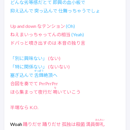
どんな劣等感だとて 即興の血小板で
抑え込んで 突っ込んで 仕舞っちゃうでしょ
Up and down なテンション
(Oh)
ねえまいっちゃってんの相当
(Yeah)
ドバっと噴き出すのは 本音の独り言
「別に興味ない」
(ない)
「特に関係ない」
(ないない)
ぜっぽう
塞ぎ込んで
舌鋒
絶頂へ
合図を奏でて PrrPrrPrr
な
ほら集まって夜行だ
鳴
いていこう
半端なら K.O.
おんれい
Woah
踊りだせ 踊りだせ 孤独は殺菌 満員
御礼