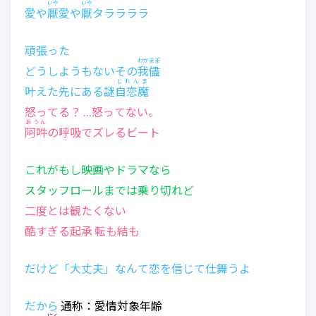
いや
いや
愛や
厭
愛や
厭
タララララ
頑張った
わがまま
どうしようもないその
我儘
じれんま
叶えた先にある謎
自恋魔
怒ってる？ …怒ってない。
あうん
阿吽
の呼吸でズレるビート
これがもし映画やドラマなら
スタッフロールまでは乗り切れど
二度とは観たくない
酷すぎる起承 転も結も
だけど「大丈夫」なんて恋を信じて仕舞うよ
だから
通称：愛情対象年齢