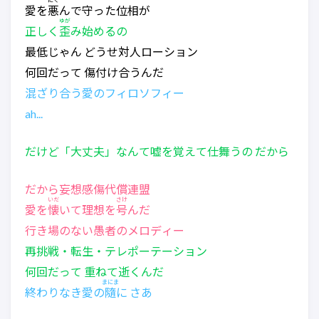
にく
愛を
悪
んで守った位相が
ゆが
正しく
歪
み始めるの
最低じゃん どうせ対人ローション
何回だって 傷付け合うんだ
混ざり合う愛のフィロソフィー
ah...
だけど「大丈夫」なんて嘘を覚えて仕舞うの だから
だから妄想感傷代償連盟
いだ
さけ
愛を
懐
いて理想を
号
んだ
行き場のない愚者のメロディー
再挑戦・転生・テレポーテーション
何回だって 重ねて逝くんだ
まにま
終わりなき愛の
隨
に さあ