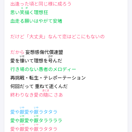
出逢った頃と同じ様に成ろう
えが
思い
笑描
く理想狂
血走る願いはやがて安堵
だけど「大丈夫」なんて恋はどこにもないの
だから
妄想感傷代償連盟
いだ
さけ
愛を
懐
いて理想を
号
んだ
行き場のない愚者のメロディー
再挑戦・転生・テレポーテーション
何回だって 重ねて逝くんだ
まにま
終わりなき愛の
隨
に さあ
いや
いや
愛や
厭
愛や
厭
ラタタラ
いや
いや
愛や
厭
愛や
厭
タララララ
いや
いや
愛や
厭
愛や
厭
ラタタラ