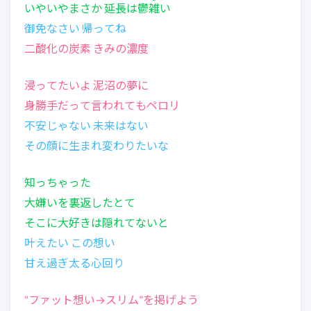
いやいやまさか 延長は
鬱雑
い
御免なさい 帰ってね
二酸化の炭素 きみの濃度
浸ってたいよ 泥沼の夢に
身勝手だって言われてもペロリ
不安じゃない 未来はない
その顔に生まれ変わりたいな
知っちゃった
大嫌いを裏返したとて
そこに大好きは隠れてないと
叶えたい この想い
甘え過ぎ太る心回り
“ファット想い→スリム”を掲げよう