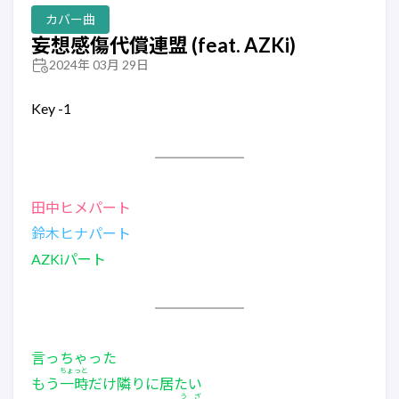
カバー曲
妄想感傷代償連盟 (feat. AZKi)
2024年 03月 29日
Key -1
田中ヒメパート
鈴木ヒナパート
AZKiパート
言っちゃった
ちょっと
もう
一時
だけ隣りに居たい
うざ