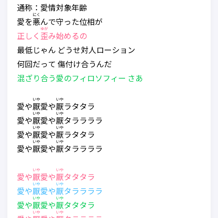
通称：愛情対象年齢
にく
愛を
悪
んで守った位相が
ゆが
正しく
歪
み始めるの
最低じゃん どうせ対人ローション
何回だって 傷付け合うんだ
混ざり合う愛のフィロソフィー さあ
いや
いや
愛や
厭
愛や
厭
ラタタラ
いや
いや
愛や
厭
愛や
厭
タララララ
いや
いや
愛や
厭
愛や
厭
ラタタラ
いや
いや
愛や
厭
愛や
厭
タララララ
いや
いや
愛や
厭
愛や
厭
タタタラ
いや
いや
愛や
厭
愛や
厭
タララララ
いや
いや
愛や
厭
愛や
厭
タタタラ
いや
いや