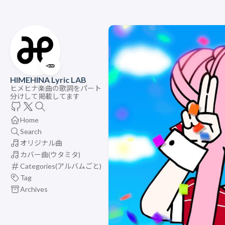
🥕
HIMEHINA Lyric LAB
ヒメヒナ楽曲の歌詞をパート
分けして掲載してます
Home
Search
オリジナル曲
カバー曲(ウタミタ)
Categories(アルバムごと)
Tag
Archives