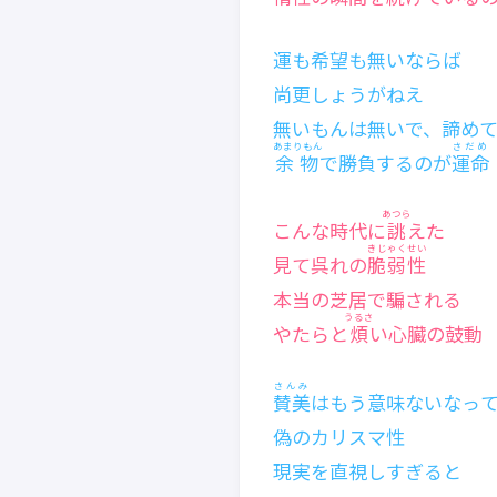
運も希望も無いならば
尚更しょうがねえ
無いもんは無いで、諦め
あまりもん
さだめ
余物
で勝負するのが
運命
あつら
こんな時代に
誂
えた
きじゃくせい
見て呉れの
脆弱性
本当の芝居で騙される
うるさ
やたらと
煩
い心臓の鼓動
さんみ
賛美
はもう意味ないなっ
偽のカリスマ性
現実を直視しすぎると