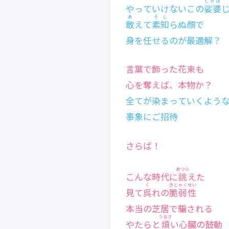
しゃば
やっていけないこの
娑婆
あ
そし
敢
えて
素知
らぬ顔で
身を任せるのが最適解？
言葉で飾った花束も
心を奪えば、本物か？
全てが染まっていくよう
事象にご招待
さらば！
あつら
こんな時代に
誂
えた
く
きじゃくせい
見て
呉
れの
脆弱性
本当の芝居で騙される
うるさ
やたらと
煩
い心臓の鼓動