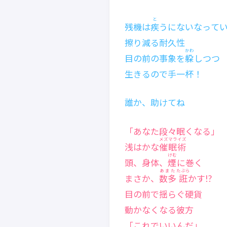
と
残機は
疾
うにないなって
擦り減る耐久性
かわ
目の前の事象を
躱
しつつ
生きるので手一杯！
誰か、助けてね
「あなた段々眠くなる」
メズマライズ
浅はかな
催眠術
けむ
頭、身体、
煙
に巻く
あまた
たぶら
まさか、
数多
誑
かす!?
目の前で揺らぐ硬貨
動かなくなる彼方
「これでいいんだ」