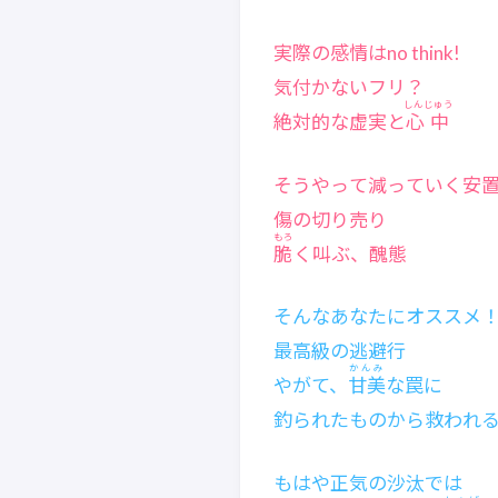
実際の感情はno think!
気付かないフリ？
しんじゅう
絶対的な虚実と
心中
そうやって減っていく安
傷の切り売り
もろ
脆
く叫ぶ、醜態
そんなあなたにオススメ
最高級の逃避行
かんみ
やがて、
甘美
な罠に
釣られたものから救われ
もはや正気の沙汰では