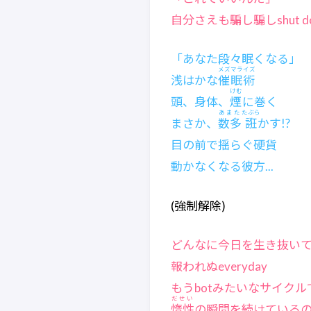
自分さえも騙し騙しshut d
「あなた段々眠くなる」
メズマライズ
浅はかな
催眠術
けむ
頭、身体、
煙
に巻く
あまた
たぶら
まさか、
数多
誑
かす!?
目の前で揺らぐ硬貨
動かなくなる彼方...
(強制解除)
どんなに今日を生き抜い
報われぬeveryday
もうbotみたいなサイクル
だせい
惰性
の瞬間を続けている