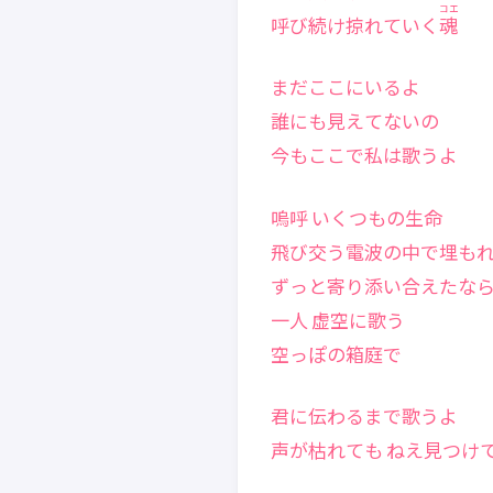
コエ
呼び続け掠れていく
魂
まだここにいるよ
誰にも見えてないの
今もここで私は歌うよ
嗚呼 いくつもの生命
飛び交う電波の中で埋も
ずっと寄り添い合えたな
一人 虚空に歌う
空っぽの箱庭で
君に伝わるまで歌うよ
声が枯れても ねえ見つけ