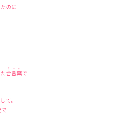
えたのに
ミーム
した
合言葉
で
して。
実で