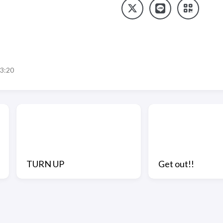
3:20
TURN UP
Get out!!