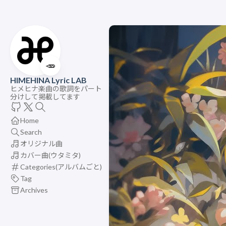
🥕
HIMEHINA Lyric LAB
ヒメヒナ楽曲の歌詞をパート
分けして掲載してます
Home
Search
オリジナル曲
カバー曲(ウタミタ)
Categories(アルバムごと)
Tag
Archives