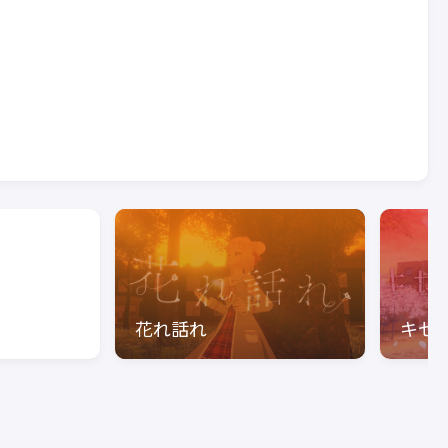
花れ話れ
キセ