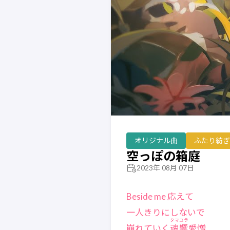
オリジナル曲
ふたり紡ぎ
空っぽの箱庭
2023年 08月 07日
Beside me 応えて
一人きりにしないで
タマユラ
崩れていく
魂響
愛憎