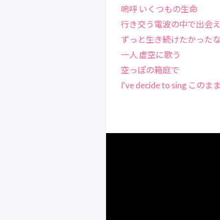
嗚呼 いくつもの生命
行き交う電波の中で出会
ずっと生き続けたかった
一人 虚空に歌う
空っぽの箱庭で
I've decide to sing このま