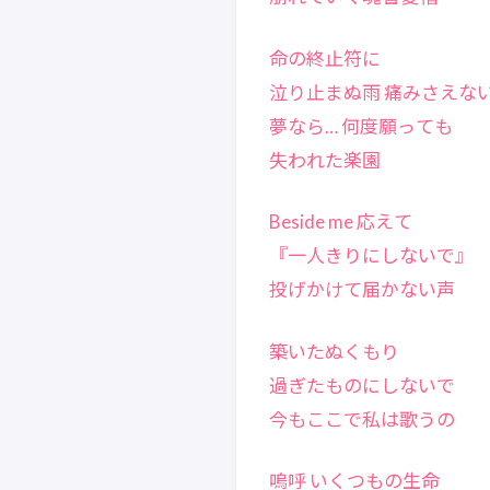
命の終止符に
泣り止まぬ雨 痛みさえな
夢なら… 何度願っても
失われた楽園
Beside me 応えて
『一人きりにしないで』
投げかけて届かない声
築いたぬくもり
過ぎたものにしないで
今もここで私は歌うの
嗚呼 いくつもの生命