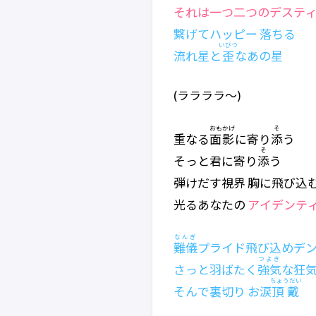
それは一つ二つのデステ
繋げてハッピー 落ちる
いびつ
流れ星と
歪
なあの星
(ララララ～)
おもかげ
そ
重なる
面影
に寄り
添
う
そ
そっと君に寄り
添
う
弾けだす視界 胸に飛び込
光るあなたの
アイデンテ
なんぎ
難儀
プライド飛び込めデ
つよき
さっと羽ばたく
強気
な狂
ちょうだい
そんで裏切り お涙
頂戴