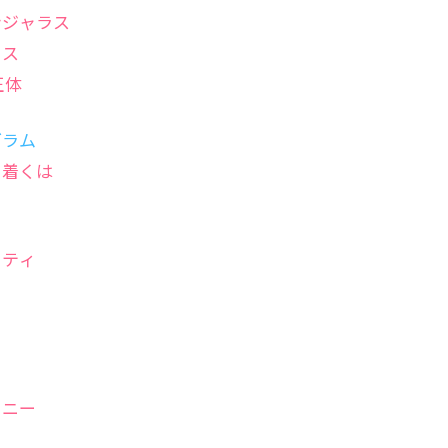
ンジャラス
カス
正体
グラム
き着くは
ィティ
ィニー