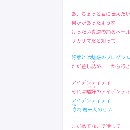
あ、ちょっと君に伝えた
何かがあったような
けったい真逆の踊るベー
サカサマだと知って
好意とは魅惑のプログラ
づ
ただ差し
詰
めここから行
アイデンティティ
しこう
それは
嗜好
のアイデンテ
アイデンティティ
うな
唸
れ 君一人のせい
まだ捨てないで待って