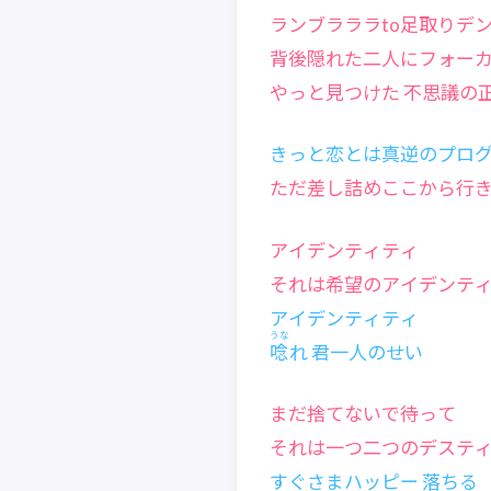
ランブラララto足取りデ
背後隠れた二人にフォー
やっと見つけた 不思議の
きっと恋とは真逆のプロ
ただ差し詰めここから行
アイデンティティ
それは希望のアイデンテ
アイデンティティ
うな
唸
れ 君一人のせい
まだ捨てないで待って
それは一つ二つのデステ
すぐさまハッピー 落ちる