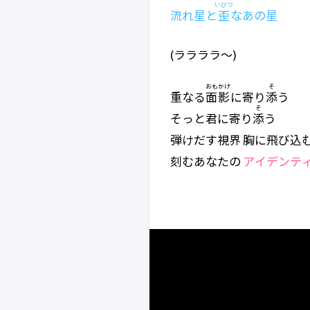
いびつ
流れ星と
歪
なあの星
(ララララ～)
おもかげ
そ
重なる
面影
に寄り
添
う
そ
そっと君に寄り
添
う
弾けだす視界 胸に飛び込
刻むあなたの
アイデンテ