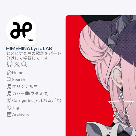
🥕
HIMEHINA Lyric LAB
ヒメヒナ楽曲の歌詞をパート
分けして掲載してます
Home
Search
オリジナル曲
カバー曲(ウタミタ)
Categories(アルバムごと)
Tag
Archives