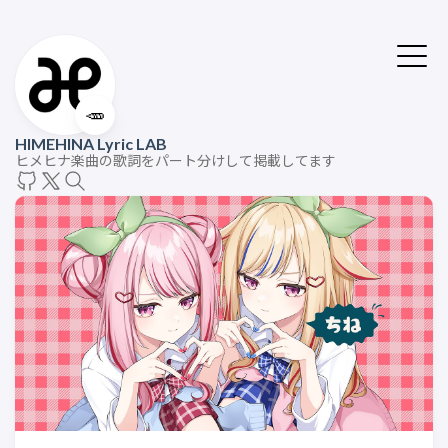
🥕
HIMEHINA Lyric LAB
ヒメヒナ楽曲の歌詞をパート分けして掲載してます