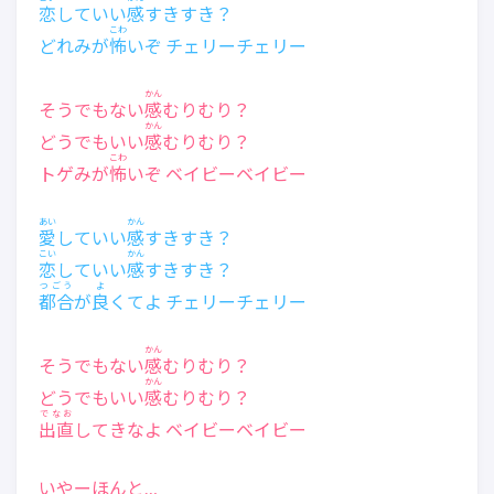
恋
していい
感
すきすき？
こわ
どれみが
怖
いぞ チェリーチェリー
かん
そうでもない
感
むりむり？
かん
どうでもいい
感
むりむり？
こわ
トゲみが
怖
いぞ ベイビーベイビー
あい
かん
愛
していい
感
すきすき？
こい
かん
恋
していい
感
すきすき？
つごう
よ
都合
が
良
くてよ チェリーチェリー
かん
そうでもない
感
むりむり？
かん
どうでもいい
感
むりむり？
でなお
出直
してきなよ ベイビーベイビー
いやーほんと…