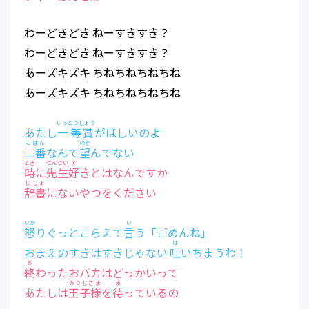
わーどきどき ねーすきすき？
わーどきどき ねーすきすき？
あーズキズキ ちねちねちねちね
あーズキズキ ちねちねちねちね
いっとうしょう
あたし
一等賞
がほしいのよ
にばん
のぞ
二番
なんて
望
んでない
とき
せんせい
す
時
に
先生
好
きとはなんですか
じしょ
辞書
にないやつをください
いか
い
怒
りぐっとこらえて
言
う「ごめんね」
は
おまえのすきはすきじゃない
吐
いちまうわ！
お
終
わったおバカはどっかいって
おうじさま
ま
あたしは
王子様
を
待
っているの