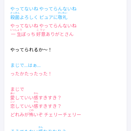
やってないね やってらんないね
さっきん
けいれい
殺菌
よろしく ピュアに
敬礼
やってないね やってらんないね
いっしょう
こうい
一生
ぼっち
好意
ありがとさん
やってられるか～！
まじで…はぁ…
ったかたったった！
まじで
あい
かん
愛
していい
感
すきすき？
こい
かん
恋
していい
感
すきすき？
こわ
どれみが
怖
いぞ チェリーチェリー
かん